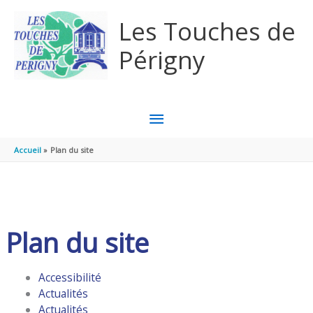
Aller au contenu
Aller au pied de page
Les Touches de
Périgny
MENU
PRINCIPAL
Accueil
Plan du site
Plan du site
Accessibilité
Actualités
Actualités