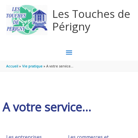
Aller au contenu
Aller au pied de page
Les Touches de
Périgny
MENU
PRINCIPAL
Accueil
Vie pratique
A votre service…
A votre service…
Les entreprises
Les commerces et