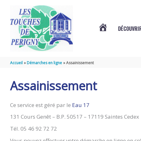
Aller au contenu
Aller au pied de page
DÉCOUVRIR
VOTRE
COMMUNE
Accueil
Démarches en ligne
Assainissement
DES
Assainissement
TOUCHES
Ce service est géré par le
E
au 17
131 Cours Genêt – B.P. 50517 – 17119 Saintes Cedex
DE
Tél. 05 46 92 72 72
PÉRIGNY
Vous pouvez effectuer votre démarche en ligne en cr