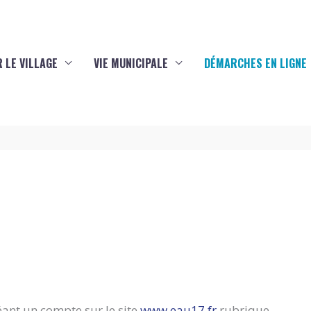
 LE VILLAGE
VIE MUNICIPALE
DÉMARCHES EN LIGNE
éant un compte sur le site
www.eau17.fr
rubrique