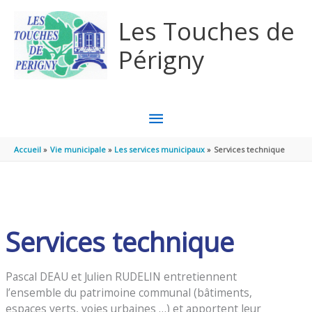
Aller au contenu
Aller au pied de page
Les Touches de
Périgny
MENU
PRINCIPAL
Accueil
Vie municipale
Les services municipaux
Services technique
Services technique
Pascal DEAU et Julien RUDELIN entretiennent
l’ensemble du patrimoine communal (bâtiments,
espaces verts, voies urbaines …) et apportent leur