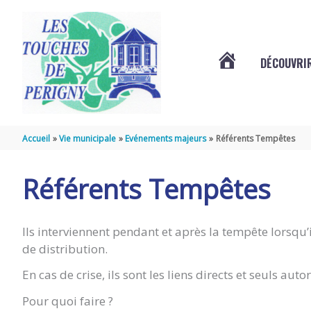
Aller au contenu
Aller au pied de page
DÉCOUVRIR
VOTRE
COMMUNE
Accueil
Vie municipale
Evénements majeurs
Référents Tempêtes
DES
Référents Tempêtes
TOUCHES
Ils interviennent pendant et après la tempête lorsqu’
de distribution.
DE
En cas de crise, ils sont les liens directs et seuls au
Pour quoi faire ?
PÉRIGNY