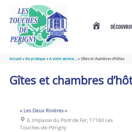
Aller au contenu
Aller au pied de page
DÉCOUVRIR
VOTRE
COMMUNE
Accueil
Vie pratique
A votre service…
Gîtes et chambres d’hôtes
DES
Gîtes et chambres d’hô
TOUCHES
« Les Deux Rivières »
DE
Localisation :
6, Impasse du Pont de Fer, 17160 Les
Touches-de-Périgny
PÉRIGNY