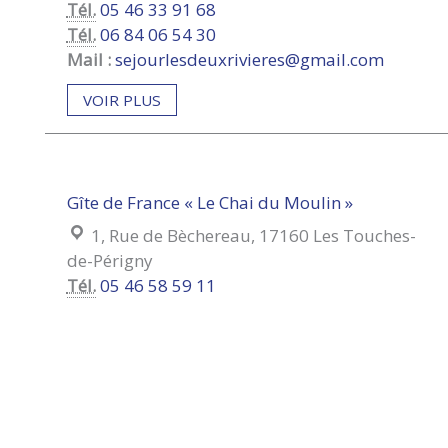
Tél.
05 46 33 91 68
Tél.
06 84 06 54 30
Mail :
sejourlesdeuxrivieres@gmail.com
VOIR PLUS
Gîte de France « Le Chai du Moulin »
Localisation :
1, Rue de Bèchereau, 17160 Les Touches-
de-Périgny
Tél.
05 46 58 59 11