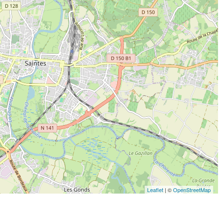
Leaflet
| ©
OpenStreetMap