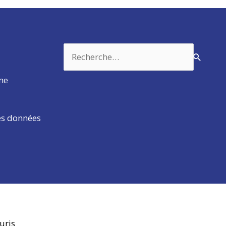
Rechercher :
rme
es données
uris