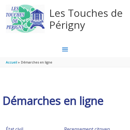
Aller au contenu
Aller au pied de page
Les Touches de
Périgny
MENU
PRINCIPAL
Accueil
Démarches en ligne
Démarches en ligne
État civil
Recensement citoyen