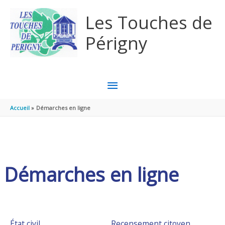
Aller au contenu
Aller au pied de page
Les Touches de
Périgny
MENU
PRINCIPAL
Accueil
Démarches en ligne
Démarches en ligne
État civil
Recensement citoyen