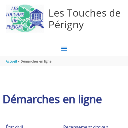
Aller au contenu
Aller au pied de page
Les Touches de
Périgny
MENU
PRINCIPAL
Accueil
Démarches en ligne
Démarches en ligne
État civil
Recensement citoyen