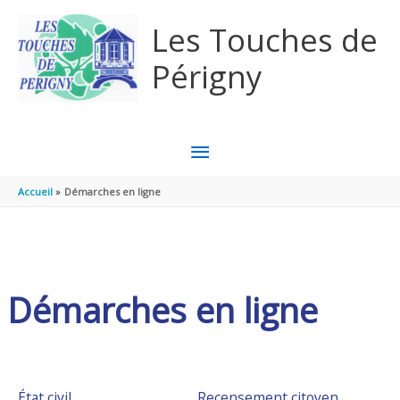
Aller au contenu
Aller au pied de page
Les Touches de
Périgny
MENU
PRINCIPAL
Accueil
Démarches en ligne
Démarches en ligne
État civil
Recensement citoyen