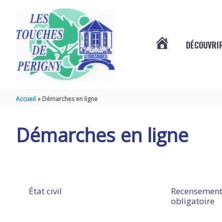
Aller au contenu
Aller au pied de page
DÉCOUVRIR
VOTRE
COMMUNE
Accueil
Démarches en ligne
DES
Démarches en ligne
TOUCHES
DE
État civil
Recensement
obligatoire
PÉRIGNY