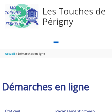
Aller au contenu
Aller au pied de page
Les Touches de
Périgny
MENU
PRINCIPAL
Accueil
Démarches en ligne
Démarches en ligne
État civil
Recensement citoyen