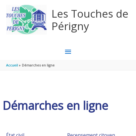
Aller au contenu
Aller au pied de page
Les Touches de
Périgny
MENU
PRINCIPAL
Accueil
Démarches en ligne
Démarches en ligne
État civil
Recensement citoyen