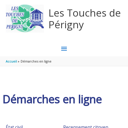
Aller au contenu
Aller au pied de page
Les Touches de
Périgny
MENU
PRINCIPAL
Accueil
Démarches en ligne
Démarches en ligne
État civil
Recensement citoyen