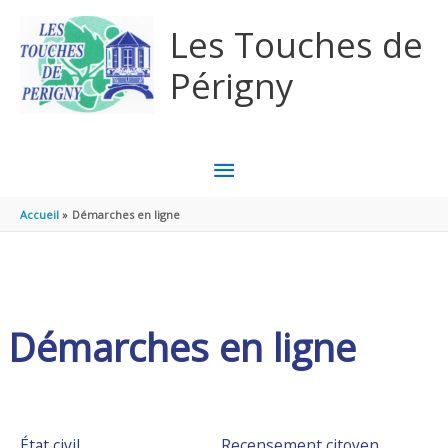
Aller au contenu
Aller au pied de page
Les Touches de
Périgny
MENU
PRINCIPAL
Accueil
Démarches en ligne
Démarches en ligne
État civil
Recensement citoyen