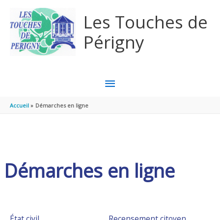
Aller au contenu
Aller au pied de page
Les Touches de
Périgny
MENU
PRINCIPAL
Accueil
Démarches en ligne
Démarches en ligne
État civil
Recensement citoyen