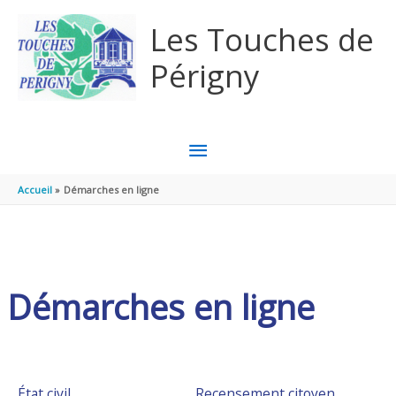
Aller au contenu
Aller au pied de page
Les Touches de
Périgny
MENU
PRINCIPAL
Accueil
Démarches en ligne
Démarches en ligne
État civil
Recensement citoyen