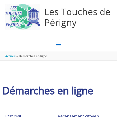
Aller au contenu
Aller au pied de page
Les Touches de
Périgny
MENU
PRINCIPAL
Accueil
Démarches en ligne
Démarches en ligne
État civil
Recensement citoyen