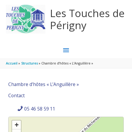
Aller au contenu
Aller au pied de page
Les Touches de
Périgny
MENU
PRINCIPAL
Accueil
Structures
Chambre d’hôtes « L’Anguillère »
Chambre d’hôtes « L’Anguillère »
Contact
05 46 58 59 11
+