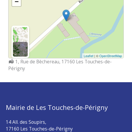
−
Leaflet
| ©
OpenStreetMap
Localisation :
1, Rue de Bèchereau, 17160 Les Touches-de-
Périgny
Mairie de Les Touches-de-Périgny
14 All. des Soupirs,
17160 Les Touches-de-Périgny