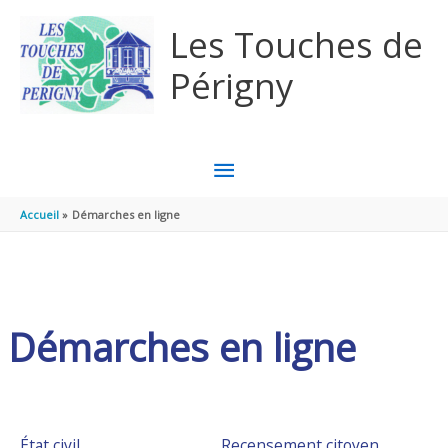
Aller au contenu
Aller au pied de page
Les Touches de
Périgny
MENU
PRINCIPAL
Accueil
Démarches en ligne
Démarches en ligne
État civil
Recensement citoyen