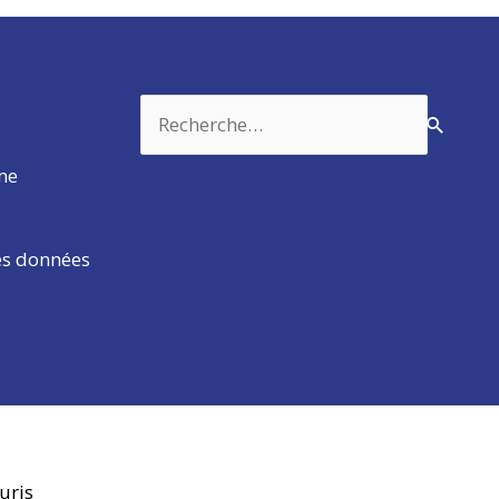
Rechercher :
rme
es données
uris