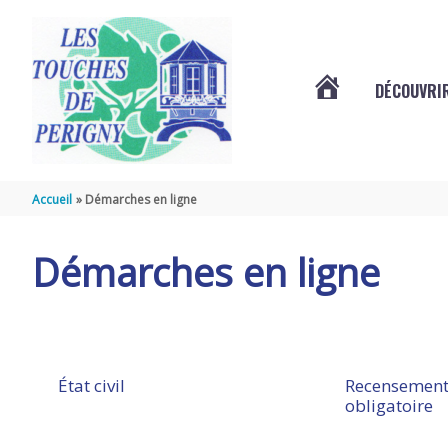
Aller au contenu
Aller au pied de page
DÉCOUVRIR
VOTRE
COMMUNE
Accueil
Démarches en ligne
DES
Démarches en ligne
TOUCHES
DE
État civil
Recensement
obligatoire
PÉRIGNY