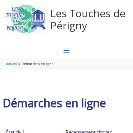
Aller au contenu
Aller au pied de page
Les Touches de
Périgny
MENU
PRINCIPAL
Accueil
Démarches en ligne
Démarches en ligne
État civil
Recensement citoyen