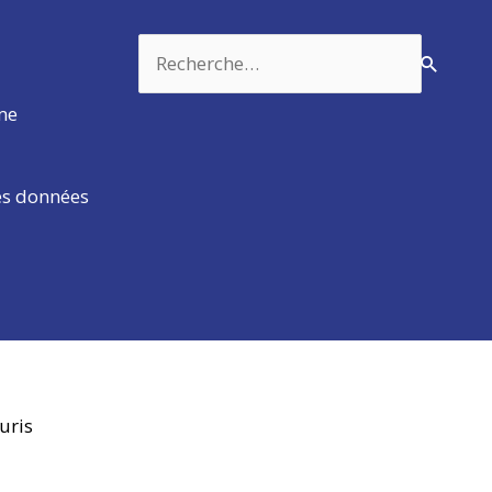
Rechercher :
rme
es données
uris