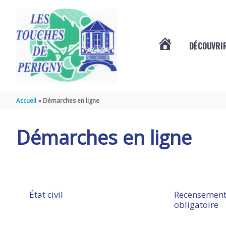
Aller au contenu
Aller au pied de page
DÉCOUVRIR
VOTRE
COMMUNE
Accueil
Démarches en ligne
DES
Démarches en ligne
TOUCHES
DE
État civil
Recensement
obligatoire
PÉRIGNY