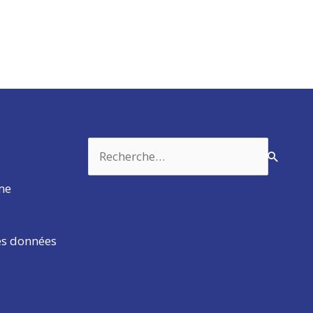
Rechercher :
rme
es données