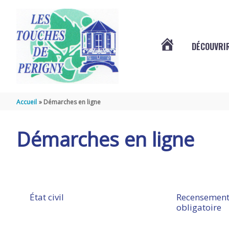
Aller au contenu
Aller au pied de page
DÉCOUVRIR
VOTRE
COMMUNE
Accueil
Démarches en ligne
DES
Démarches en ligne
TOUCHES
DE
État civil
Recensement
obligatoire
PÉRIGNY