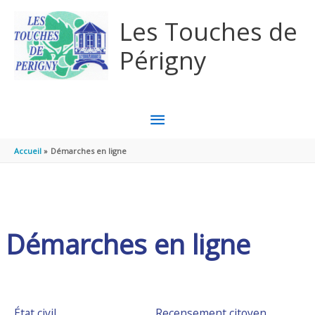
Aller au contenu
Aller au pied de page
Les Touches de
Périgny
MENU
PRINCIPAL
Accueil
Démarches en ligne
Démarches en ligne
État civil
Recensement citoyen