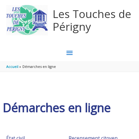
Aller au contenu
Aller au pied de page
Les Touches de
Périgny
MENU
PRINCIPAL
Accueil
Démarches en ligne
Démarches en ligne
État civil
Recensement citoyen