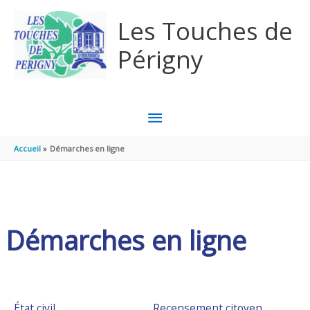
Aller au contenu
Aller au pied de page
Les Touches de
Périgny
MENU
PRINCIPAL
Accueil
Démarches en ligne
Démarches en ligne
État civil
Recensement citoyen