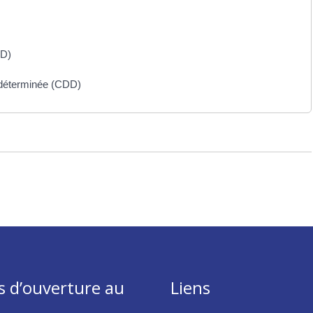
DD)
 déterminée (CDD)
s d’ouverture au
Liens