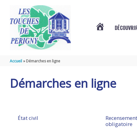
Aller au contenu
Aller au pied de page
DÉCOUVRIR
VOTRE
COMMUNE
Accueil
Démarches en ligne
DES
Démarches en ligne
TOUCHES
DE
État civil
Recensement
obligatoire
PÉRIGNY