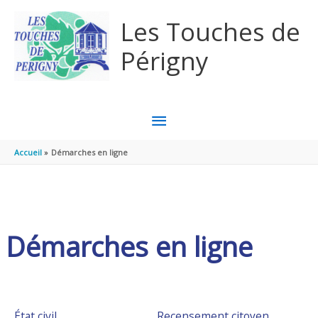
Aller au contenu
Aller au pied de page
Les Touches de
Périgny
MENU
PRINCIPAL
Accueil
Démarches en ligne
Démarches en ligne
État civil
Recensement citoyen