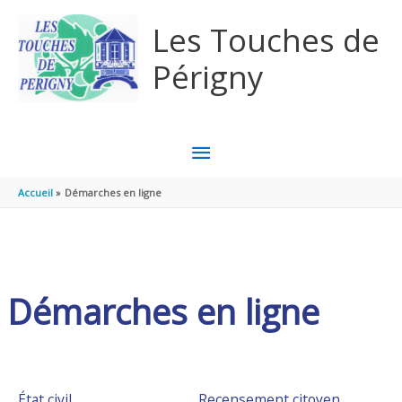
Aller au contenu
Aller au pied de page
Les Touches de
Périgny
MENU
PRINCIPAL
Accueil
Démarches en ligne
Démarches en ligne
État civil
Recensement citoyen