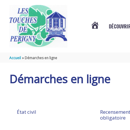
Aller au contenu
Aller au pied de page
DÉCOUVRIR
VOTRE
COMMUNE
Accueil
Démarches en ligne
DES
Démarches en ligne
TOUCHES
DE
État civil
Recensement
obligatoire
PÉRIGNY