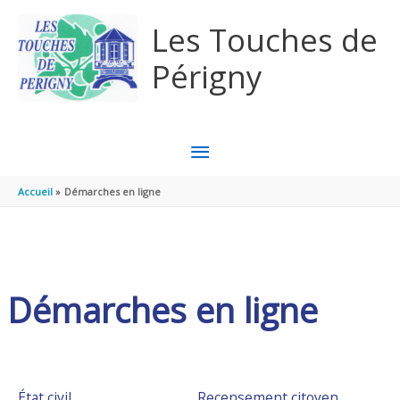
Aller au contenu
Aller au pied de page
Les Touches de
Périgny
MENU
PRINCIPAL
Accueil
Démarches en ligne
Démarches en ligne
État civil
Recensement citoyen