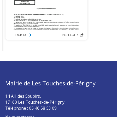
Mairie de Les Touches-de-Périgny
14 All. des Soupirs,
17160 Les Touches-de-Périgny
Téléphone :
05 46 58 53 09