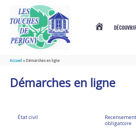
Aller au contenu
Aller au pied de page
DÉCOUVRIR
VOTRE
COMMUNE
Accueil
Démarches en ligne
DES
Démarches en ligne
TOUCHES
DE
État civil
Recensement
obligatoire
PÉRIGNY