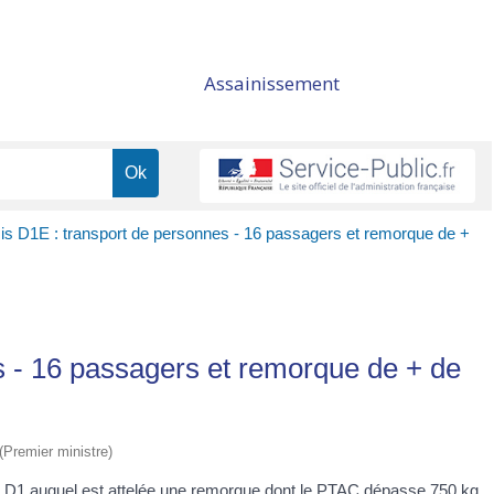
Assainissement
s D1E : transport de personnes - 16 passagers et remorque de +
s - 16 passagers et remorque de + de
 (Premier ministre)
e D1 auquel est attelée une remorque dont le
PTAC
dépasse 750 kg.