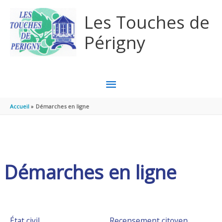
Aller au contenu
Aller au pied de page
Les Touches de
Périgny
MENU
PRINCIPAL
Accueil
Démarches en ligne
Démarches en ligne
État civil
Recensement citoyen