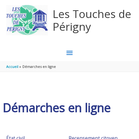
Aller au contenu
Aller au pied de page
Les Touches de
Périgny
MENU
PRINCIPAL
Accueil
Démarches en ligne
Démarches en ligne
État civil
Recensement citoyen