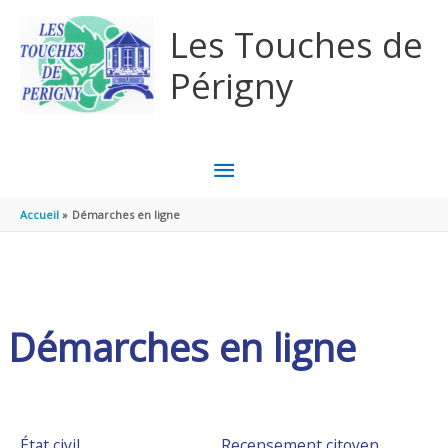
Aller au contenu
Aller au pied de page
Les Touches de
Périgny
MENU
PRINCIPAL
Accueil
Démarches en ligne
Démarches en ligne
État civil
Recensement citoyen