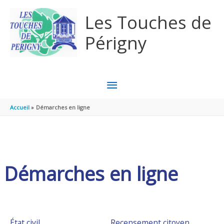
Aller au contenu
Aller au pied de page
Les Touches de
Périgny
MENU
PRINCIPAL
Accueil
Démarches en ligne
Démarches en ligne
État civil
Recensement citoyen