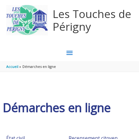
Aller au contenu
Aller au pied de page
Les Touches de
Périgny
MENU
PRINCIPAL
Accueil
Démarches en ligne
Démarches en ligne
État civil
Recensement citoyen