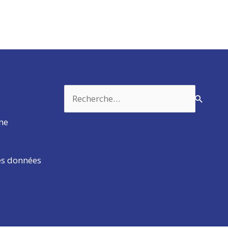
Rechercher :
rme
es données