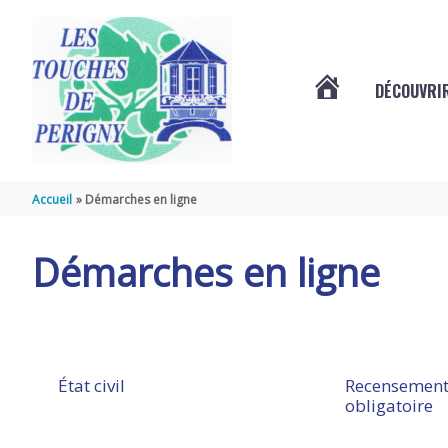
Aller au contenu
Aller au pied de page
DÉCOUVRIR
VOTRE
COMMUNE
Accueil
Démarches en ligne
DES
Démarches en ligne
TOUCHES
DE
État civil
Recensement
obligatoire
PÉRIGNY