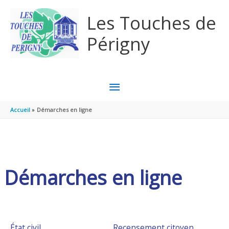
Aller au contenu
Aller au pied de page
Les Touches de
Périgny
MENU
PRINCIPAL
Accueil
Démarches en ligne
Démarches en ligne
État civil
Recensement citoyen