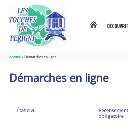
Aller au contenu
Aller au pied de page
DÉCOUVRIR
VOTRE
COMMUNE
Accueil
Démarches en ligne
DES
Démarches en ligne
TOUCHES
DE
État civil
Recensement
obligatoire
PÉRIGNY