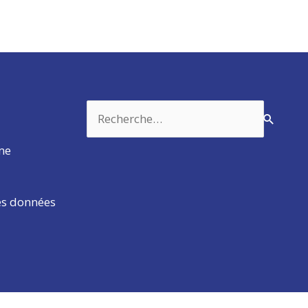
Rechercher :
rme
es données