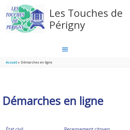
Aller au contenu
Aller au pied de page
Les Touches de
Périgny
MENU
PRINCIPAL
Accueil
Démarches en ligne
Démarches en ligne
État civil
Recensement citoyen