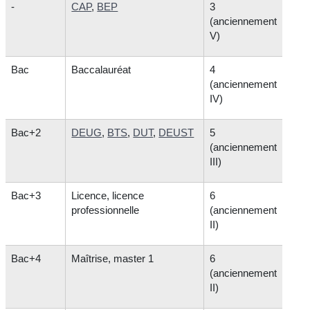
-
CAP
,
BEP
3
(anciennement
V)
Bac
Baccalauréat
4
(anciennement
IV)
Bac+2
DEUG
,
BTS
,
DUT
,
DEUST
5
(anciennement
III)
Bac+3
Licence, licence
6
professionnelle
(anciennement
II)
Bac+4
Maîtrise, master 1
6
(anciennement
II)