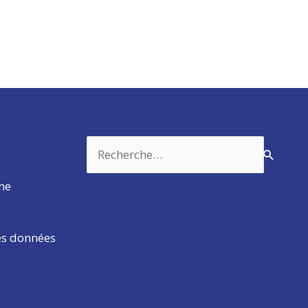
Rechercher :
rme
es données