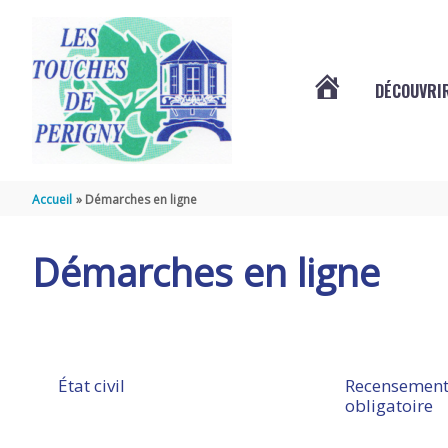
Aller au contenu
Aller au pied de page
DÉCOUVRIR
VOTRE
COMMUNE
Accueil
Démarches en ligne
DES
Démarches en ligne
TOUCHES
DE
État civil
Recensement
obligatoire
PÉRIGNY