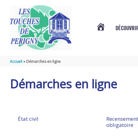
Aller au contenu
Aller au pied de page
DÉCOUVRIR
VOTRE
COMMUNE
Accueil
Démarches en ligne
DES
Démarches en ligne
TOUCHES
DE
État civil
Recensement
obligatoire
PÉRIGNY