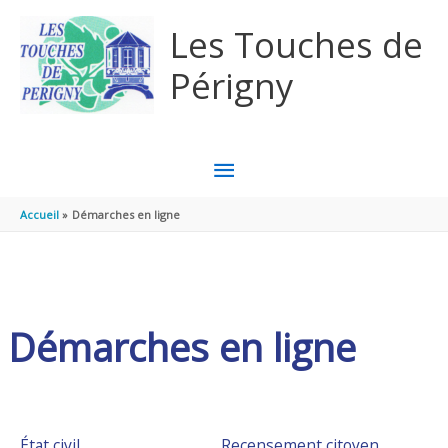
Aller au contenu
Aller au pied de page
Les Touches de
Périgny
MENU
PRINCIPAL
Accueil
Démarches en ligne
Démarches en ligne
État civil
Recensement citoyen