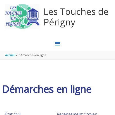
Aller au contenu
Aller au pied de page
Les Touches de
Périgny
MENU
PRINCIPAL
Accueil
Démarches en ligne
Démarches en ligne
État civil
Recensement citoyen