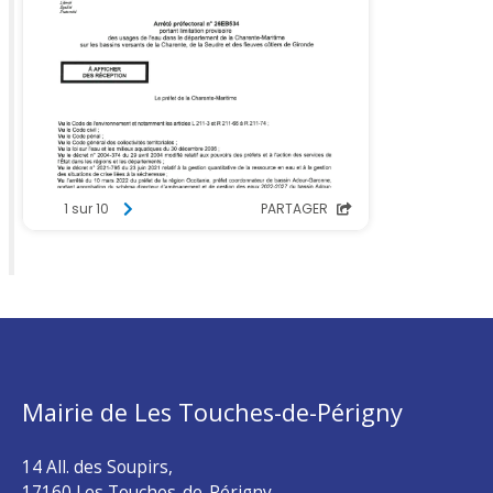
Mairie de Les Touches-de-Périgny
14 All. des Soupirs,
17160 Les Touches-de-Périgny