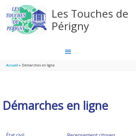
Aller au contenu
Aller au pied de page
Les Touches de
Périgny
MENU
PRINCIPAL
Accueil
Démarches en ligne
Démarches en ligne
État civil
Recensement citoyen