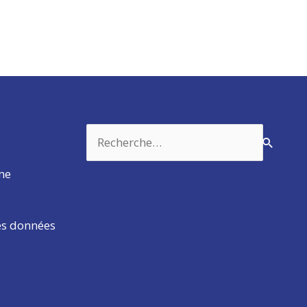
Rechercher :
rme
es données