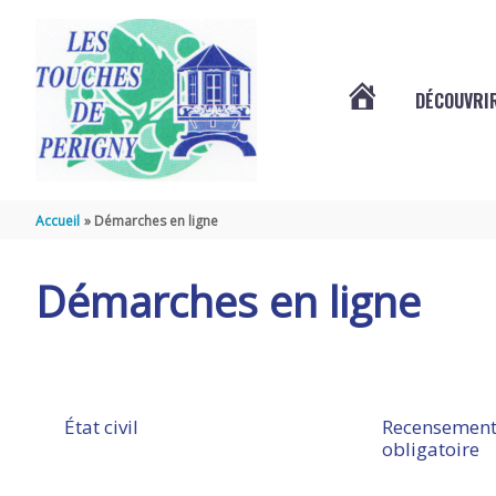
Aller au contenu
Aller au pied de page
DÉCOUVRIR
VOTRE
COMMUNE
Accueil
Démarches en ligne
DES
Démarches en ligne
TOUCHES
DE
État civil
Recensement
obligatoire
PÉRIGNY