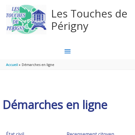
Aller au contenu
Aller au pied de page
Les Touches de
Périgny
MENU
PRINCIPAL
Accueil
Démarches en ligne
Démarches en ligne
État civil
Recensement citoyen