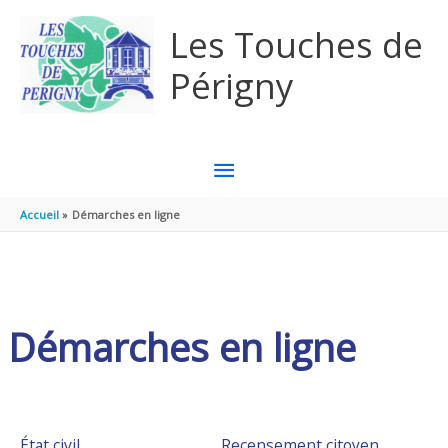
Aller au contenu
Aller au pied de page
Les Touches de
Périgny
MENU
PRINCIPAL
Accueil
Démarches en ligne
Démarches en ligne
État civil
Recensement citoyen